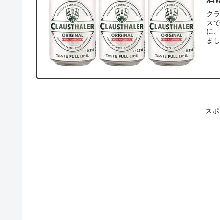
ク
ス
に
ま
スポ