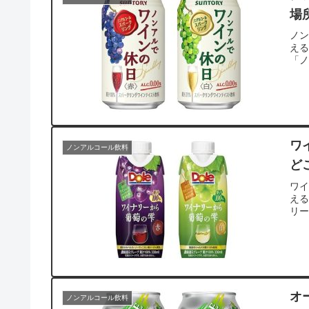
場
ノ
え
「
ワ
ノンアルコール飲料
ど
ワ
える
リ
オ
ノンアルコール飲料