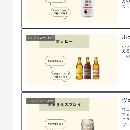
方の
ま
ホ
ノンアルコール飲料
ホ
え
ー
ヴ
ノンアルコール飲料
ヴ
て
こ
ブ