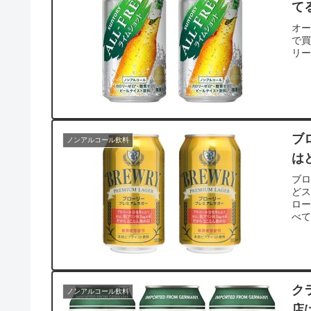
て
オー
で
リー
ブ
ノンアルコール飲料
は
ブ
ど
ロ
べ
ク
ノンアルコール飲料
店