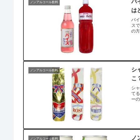
バ
ノンアルコール飲料
は
バ
ス
の
シ
ノンアルコール飲料
こ
シ
て
ー
ノ
ノンアルコール飲料