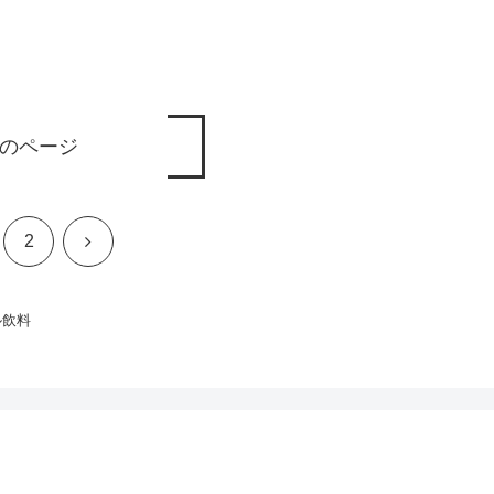
のページ
次
2
へ
ル飲料