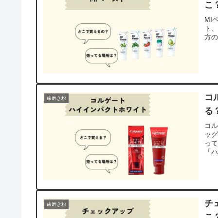
こ
MI
ト
方の
コ
歯磨き粉
る
コ
ッ
っ
「
チ
歯磨き粉
こ