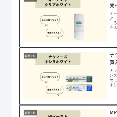
売
オ
ア
こ
売
ナ
歯磨き粉
買
ナウ
ン
め
ま
M
歯磨き粉