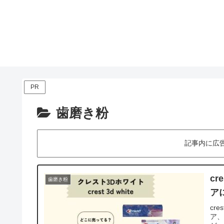
PR
歯磨き粉
記事内に広
cr
歯磨き粉
ア
cr
ア