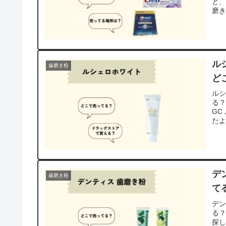
ど、
磨
ル
歯磨き粉
ど
ル
る
GC
た
デ
歯磨き粉
て
デ
る
探