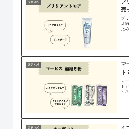
ブ
歯磨き粉
売
ブ
店
ため
マ
歯磨き粉
ト
マ
ト
ビ
オ
歯磨き粉