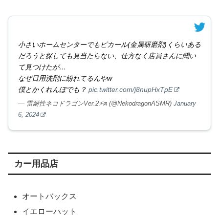
小さいホームセンターでもピカール(金属研磨剤)くらいある
だろうと探しても見当たらない、仕方なく店員さんに聞い
て見つけたが…
なぜ日用洗剤に紛れてるんやw
僕とかくれんぼでも？
pic.twitter.com/j8nupHxTpE
— 雷耐性ネコドラゴンVer.2⚡️ฅ (@NekodragonASMR)
January
6, 2024
カー用品店
オートバックス
イエローハット