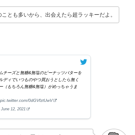
のことも多いから、出会えたら超ラッキーだよ。
ムチーズと無糖&無塩のピーナッツバターを
ルディでいつものやつ買おうとしたら無く
ー（もちろん無糖&無塩）がめっちゃうま
pic.twitter.com/0dGVfztUwV
)
June 12, 2021
ッド」が400円くらいで売ってるぞ。