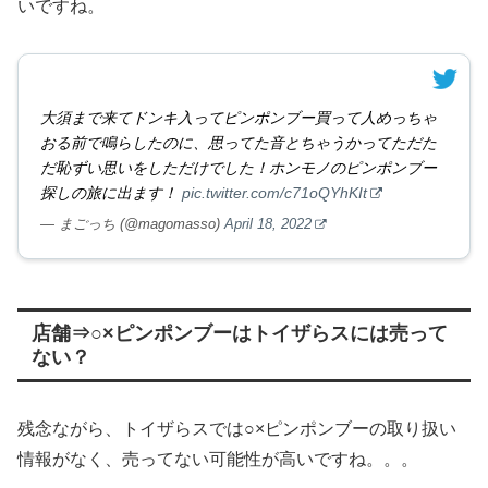
いですね。
大須まで来てドンキ入ってピンポンブー買って人めっちゃ
おる前で鳴らしたのに、思ってた音とちゃうかってただた
だ恥ずい思いをしただけでした！ホンモノのピンポンブー
探しの旅に出ます！
pic.twitter.com/c71oQYhKIt
— まごっち (@magomasso)
April 18, 2022
店舗⇒○×ピンポンブーはトイザらスには売って
ない？
残念ながら、トイザらスでは○×ピンポンブーの取り扱い
情報がなく、売ってない可能性が高いですね。。。