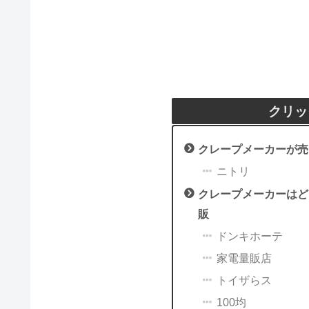
クリッ
クレープメーカーが売
ニトリ
クレープメーカーはど
販
ドンキホーテ
家電量販店
トイザらス
100均