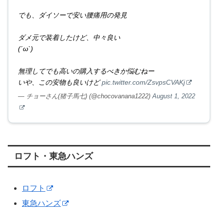
でも、ダイソーで安い腰痛用の発見
ダメ元で装着したけど、中々良い
(´ω`)
無理してでも高いの購入するべきか悩むねー
いや、この安物も良いけど
pic.twitter.com/ZsvpsCVAKj
— チョーさん(猪子馬七) (@chocovanana1222)
August 1, 2022
ロフト・東急ハンズ
ロフト
東急ハンズ