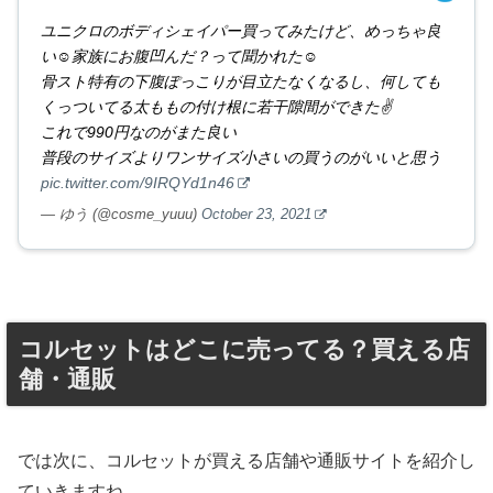
ユニクロのボディシェイパー買ってみたけど、めっちゃ良
い☺️家族にお腹凹んだ？って聞かれた☺️
骨スト特有の下腹ぽっこりが目立たなくなるし、何しても
くっついてる太ももの付け根に若干隙間ができた✌️
これで990円なのがまた良い
普段のサイズよりワンサイズ小さいの買うのがいいと思う
pic.twitter.com/9IRQYd1n46
— ゆう (@cosme_yuuu)
October 23, 2021
コルセットはどこに売ってる？買える店
舗・通販
では次に、コルセットが買える店舗や通販サイトを紹介し
ていきますね。