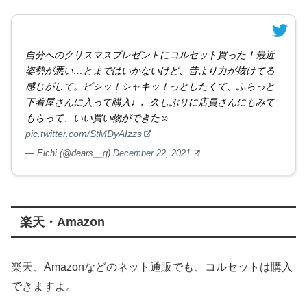
自分へのクリスマスプレゼントにコルセット買った！最近
姿勢が悪い…とまではいかないけど、昔より力が抜けてる
感じがして。ピシッ！シャキッ！っとしたくて、ふらっと
下着屋さんに入って購入♩♩久しぶりに店員さんにもみて
もらって、いい買い物ができた☺️
pic.twitter.com/StMDyAIzzs
— Eichi (@dears__g)
December 22, 2021
楽天・Amazon
楽天、Amazonなどのネット通販でも、コルセットは購入
できますよ。