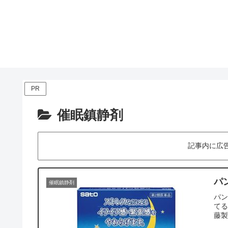
PR
催眠鎮静剤
記事内に広
パ
催眠鎮静剤
パ
て
藤