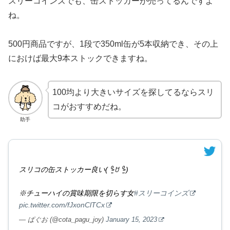
スリーコインズでも、缶ストッカーが売ってるんですよ
ね。
500円商品ですが、1段で350ml缶が5本収納でき、その上
におけば最大9本ストックできますね。
100均より大きいサイズを探してるならスリ
コがおすすめだね。
助手
スリコの缶ストッカー良い( ⁰̷̴͈ ꇴ ⁰̷̴͈ )
※チューハイの賞味期限を切らす女
#スリーコインズ
pic.twitter.com/fJxonClTCx
— ぱぐお (@cota_pagu_joy)
January 15, 2023