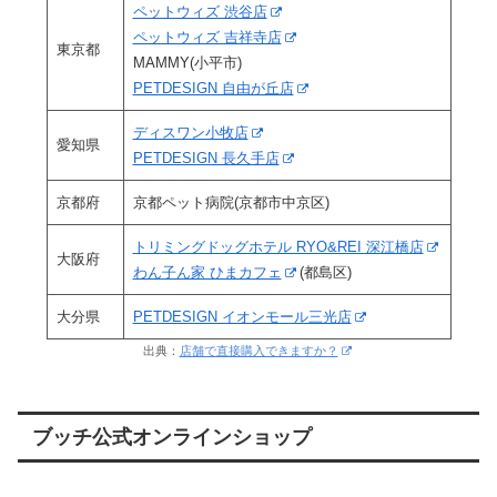
ペットウィズ 渋谷店
ペットウィズ 吉祥寺店
東京都
MAMMY(小平市)
PETDESIGN 自由が丘店
ディスワン小牧店
愛知県
PETDESIGN 長久手店
京都府
京都ペット病院(京都市中京区)
トリミングドッグホテル RYO&REI 深江橋店
大阪府
わん子ん家 ひまカフェ
(都島区)
大分県
PETDESIGN イオンモール三光店
出典：
店舗で直接購入できますか？
ブッチ公式オンラインショップ