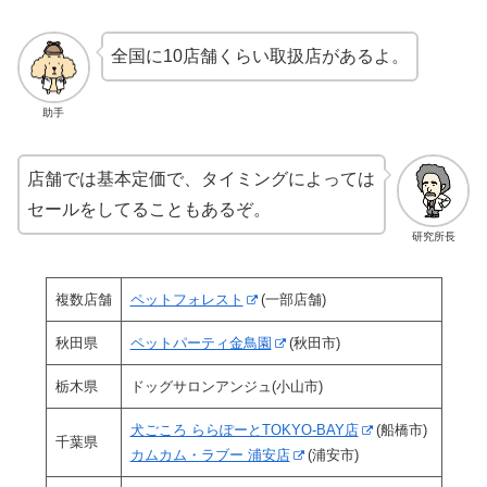
全国に10店舗くらい取扱店があるよ。
助手
店舗では基本定価で、タイミングによっては
セールをしてることもあるぞ。
研究所長
複数店舗
ペットフォレスト
(一部店舗)
秋田県
ペットパーティ金鳥園
(秋田市)
栃木県
ドッグサロンアンジュ(小山市)
犬ごころ ららぽーとTOKYO-BAY店
(船橋市)
千葉県
カムカム・ラブー 浦安店
(浦安市)